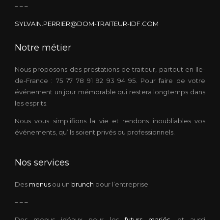
– – –
SYLVAIN.PERRIER@DOM-TRAITEUR-IDF.COM
Notre métier
Nous proposons des prestations de traiteur, partout en Ile-
de-France : 75 77 78 91 92 93 94 95. Pour faire de votre
événement un jour mémorable qui restera longtemps dans
les esprits.
Nous vous simplifions la vie et rendons inoubliables vos
événements, qu’ils soient privés ou professionnels.
Nos services
Des
menus
ou un
brunch
pour l’entreprise
– – –
Des menus idéaux pour les
futurs mariés
, et aussi