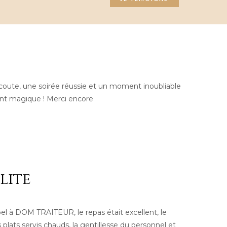
’écoute, une soirée réussie et un moment inoubliable
nt magique ! Merci encore
lité
el à DOM TRAITEUR, le repas était excellent, le
s plats servis chauds, la gentillesse du personnel et