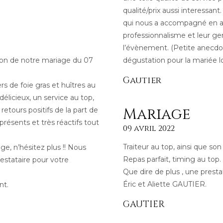
qualité/prix aussi interessan
qui nous a accompagné en am
professionnalisme et leur ge
l’évènement. (Petite anecdot
sion de notre mariage du 07
dégustation pour la mariée lo
Gautier
s de foie gras et huîtres au
 délicieux, un service au top,
Mariage
etours positifs de la part de
 présents et très réactifs tout
09 avril 2022
Traiteur au top, ainsi que so
ge, n’hésitez plus !! Nous
Repas parfait, timing au top.
stataire pour votre
Que dire de plus , une prest
Éric et Aliette GAUTIER.
nt.
GAUTIER