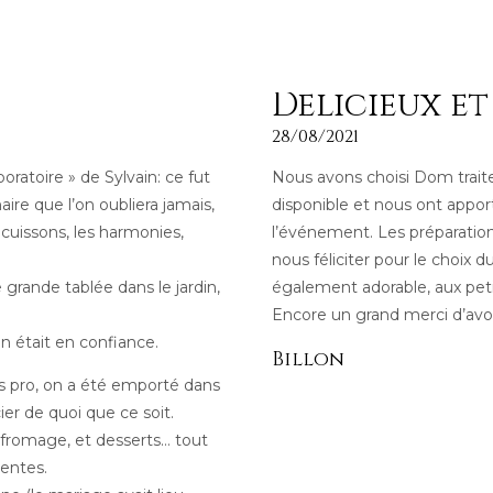
Délicieux et
28/08/2021
ratoire » de Sylvain: ce fut
Nous avons choisi Dom traiteu
ire que l’on oubliera jamais,
disponible et nous ont appor
es cuissons, les harmonies,
l’événement. Les préparation
nous féliciter pour le choix d
grande tablée dans le jardin,
également adorable, aux petits
Encore un grand merci d’avoir
On était en confiance.
Billon
rès pro, on a été emporté dans
er de quoi que ce soit.
, fromage, et desserts… tout
tentes.