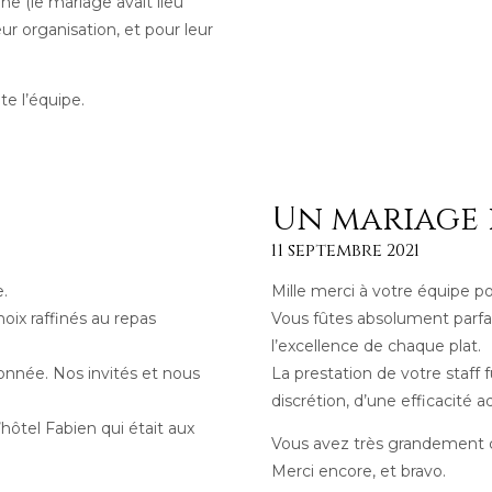
ne (le mariage avait lieu
leur organisation, et pour leur
te l’équipe.
Un mariage 
11 septembre 2021
.
Mille merci à votre équipe po
hoix raffinés au repas
Vous fûtes absolument parfai
l’excellence de chaque plat.
ionnée. Nos invités et nous
La prestation de votre staff fu
discrétion, d’une efficacité a
ôtel Fabien qui était aux
Vous avez très grandement co
Merci encore, et bravo.