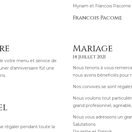
Myriam et Francois Pacome
Francois Pacome
re
Mariage
14 Juillet 2021
 de votre menu et service de
Nous tenons à vous remercier 
uner d’anniversaire fût une
nous avons béneficiés pour 
ns.
Nos convives se sont régalés 
Nous voulons tout particuli
el
grand profesionnel, agréable,
Nous vous adressons un gra
Salutations
se régaler pendant toute la
Paulette et Patrick