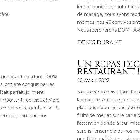
leur disponibilité, tout était 
père
de mariage, nous avons rep
mêmes, nos 46 convives ont é
Nous reprendrons DOM TARI
DENIS DURAND
Un repas di
restaurant !
 grands, et pourtant, 100%
30 avril 2022
, ont été conquis par les
Nous avons choisi Dom Traite
tait parfait, joliment
laboratoire. Au cours de cel
important : délicieux ! Merci
plats aussi bon les uns que le
sme et votre gentillesse ! Si
fruits de mer et sur le carré 
énement, nous saurons
l’attention portée à leur mis
surpris l’ensemble de nos invi
une telle qualité de service