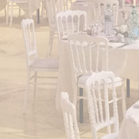
LE TRAOU Thierry
BONNOMET Patrick & Nadège
Dantonnet Élodie
Laura Barros
DE MACEDO ROLLAND
Aurélie Bisiaux et Sébastien Riou
Gautier
Virginie et Thierry
Shab & Kevin