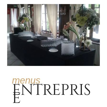
menus
ENTREPRIS
E