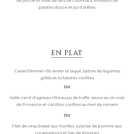
de pêche et voile de lard de colonnata, émulsion de
patates douce et jus d’arêtes
EN PLAT
Canard fermier rôti entier et laqué, tartine de légumes
grillés et échalotes confites
OU
Selle-carré d’agneau rôtis au jus de truffe, sauce au vin rosé
de Provence et carottes confites au miel de romarin
OU
Filet de veau braisé aux morilles, surprise de pomme aux
rocamadours et tian de légumes