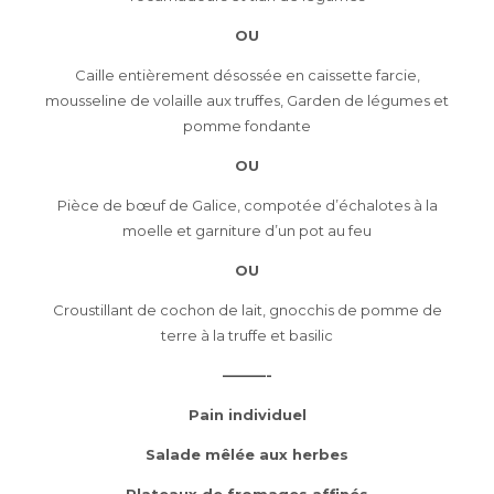
OU
Caille entièrement désossée en caissette farcie,
mousseline de volaille aux truffes, Garden de légumes et
pomme fondante
OU
Pièce de bœuf de Galice, compotée d’échalotes à la
moelle et garniture d’un pot au feu
OU
Croustillant de cochon de lait, gnocchis de pomme de
terre à la truffe et basilic
———-
Pain individuel
Salade mêlée aux herbes
Plateaux de fromages affinés