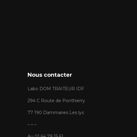
Nous contacter
Labo DOM TRAITEUR IDF
294 C Route de Ponthierry
77 190 Dammaries Les lys
– – –
Au 01 64 79 15 61