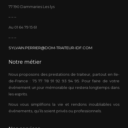
77 190 Dammaries Les lys
– – –
Au 01 64 79 15 61
– – –
SYLVAIN.PERRIER@DOM-TRAITEUR-IDF.COM
Notre métier
Nous proposons des prestations de traiteur, partout en Ile-
de-France : 75 77 78 91 92 93 94 95. Pour faire de votre
événement un jour mémorable qui restera longtemps dans
les esprits.
Nous vous simplifions la vie et rendons inoubliables vos
événements, qu’ils soient privés ou professionnels.