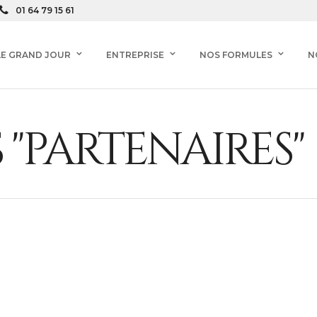
01 64 79 15 61
LE GRAND JOUR
ENTREPRISE
NOS FORMULES
N
 "PARTENAIRES"